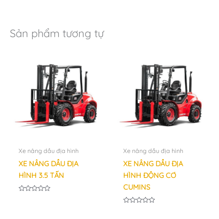
Sản phẩm tương tự
Xe nâng dầu địa hình
Xe nâng dầu địa hình
XE NÂNG DẦU ĐỊA
XE NÂNG DẦU ĐỊA
HÌNH 3.5 TẤN
HÌNH ĐỘNG CƠ
CUMINS
Được
xếp
hạng
Được
0
xếp