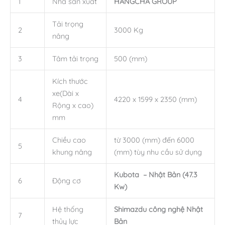
1
Nhà sản xuất
HANGCHA GROUP
Tải trọng
2
3000 Kg
nâng
3
Tâm tải trọng
500 (mm)
Kích thước
xe(Dài x
4
4220 x 1599 x 2350 (mm)
Rộng x cao)
mm
Chiều cao
từ 3000 (mm) đến 6000
5
khung nâng
(mm) tùy nhu cầu sử dụng
Kubota – Nhật Bản (47.3
6
Động cơ
Kw)
Hệ thống
Shimazdu công nghệ Nhật
7
thủy lực
Bản