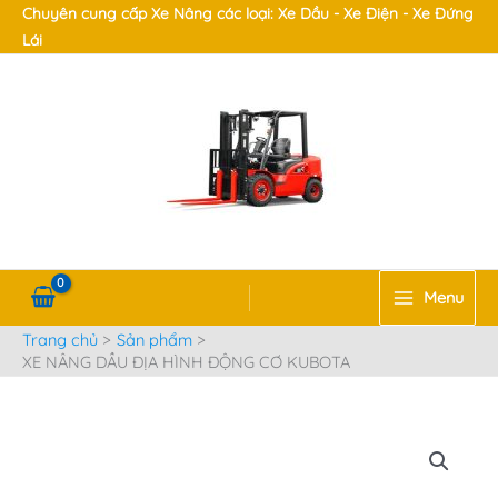
Nhảy
Chuyên cung cấp Xe Nâng các loại: Xe Dầu - Xe Điện - Xe Đứng
Main
tới
Lái
Menu
nội
dung
t/tắt
nu
t/tắt
Menu
Trang chủ
Sản phẩm
nu
XE NÂNG DẦU ĐỊA HÌNH ĐỘNG CƠ KUBOTA
t/tắt
nu