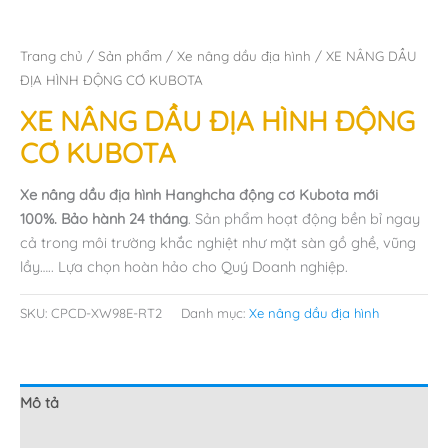
Trang chủ
/
Sản phẩm
/
Xe nâng dầu địa hình
/ XE NÂNG DẦU
ĐỊA HÌNH ĐỘNG CƠ KUBOTA
XE NÂNG DẦU ĐỊA HÌNH ĐỘNG
CƠ KUBOTA
Xe nâng dầu địa hình Hanghcha động cơ Kubota mới
100%.
Bảo hành 24 tháng
. Sản phẩm hoạt động bền bỉ ngay
cả trong môi trường khắc nghiệt như mặt sàn gồ ghề, vũng
lầy….. Lựa chọn hoàn hảo cho Quý Doanh nghiệp.
SKU:
CPCD-XW98E-RT2
Danh mục:
Xe nâng dầu địa hình
Mô tả
Đánh giá (0)