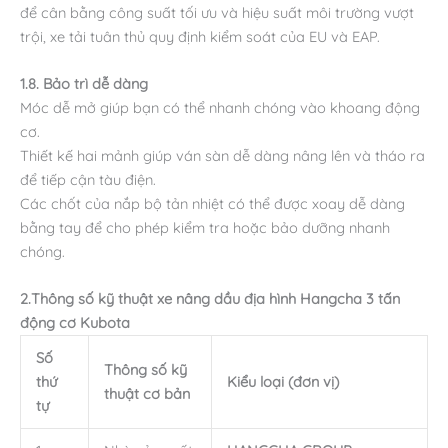
để cân bằng công suất tối ưu và hiệu suất môi trường vượt
trội, xe tải tuân thủ quy định kiểm soát của EU và EAP.
1.8. Bảo trì dễ dàng
Móc dễ mở giúp bạn có thể nhanh chóng vào khoang động
cơ.
Thiết kế hai mảnh giúp ván sàn dễ dàng nâng lên và tháo ra
để tiếp cận tàu điện.
Các chốt của nắp bộ tản nhiệt có thể được xoay dễ dàng
bằng tay để cho phép kiểm tra hoặc bảo dưỡng nhanh
chóng.
2.Thông số kỹ thuật xe nâng dầu địa hình Hangcha 3 tấn
động cơ Kubota
Số
Thông số kỹ
thứ
Kiểu loại (đơn vị)
thuật cơ bản
tự