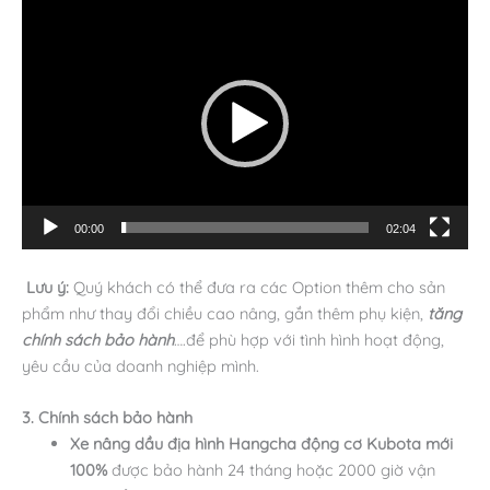
Trình
chơi
Video
00:00
02:04
Lưu ý:
Quý khách có thể đưa ra các Option thêm cho sản
phẩm như thay đổi chiều cao nâng, gắn thêm phụ kiện,
tăng
chính sách bảo hành
….để phù hợp với tình hình hoạt động,
yêu cầu của doanh nghiệp mình.
3. Chính sách bảo hành
Xe nâng dầu địa hình Hangcha động cơ Kubota mới
100%
được bảo hành 24 tháng hoặc 2000 giờ vận