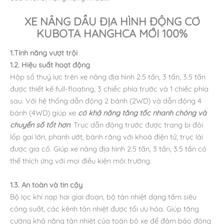
XE NÂNG DẦU ĐỊA HÌNH ĐỘNG CƠ
KUBOTA HANGHCA
MỚI 100%
1.Tính năng vượt trội
1.2. Hiệu suất hoạt động
Hộp số thuỷ lực trên xe nâng địa hình 2.5 tấn, 3 tấn, 3.5 tấn
được thiết kế full-floating, 3 chiếc phía trước và 1 chiếc phía
sau. Với hệ thống dẫn động 2 bánh (2WD) và dẫn động 4
bánh (4WD) giúp xe
có khả năng tăng tốc nhanh chóng và
chuyển số tốt hơn
. Trục dẫn động trước được trang bị đôi
lốp gai lớn, phanh ướt, bánh răng với khoá điện tử, trục lái
được gia cố. Giúp xe nâng địa hình 2.5 tấn, 3 tấn, 3.5 tấn có
thể thích ứng với mọi điều kiện môi trường.
1.3. An toàn và tin cậy
Bộ lọc khí nạp hai giai đoạn, bộ tản nhiệt dạng tấm siêu
công suất, các kênh tản nhiệt được tối ưu hóa. Giúp tăng
cường khả năng tản nhiệt của toàn bộ xe để đảm bảo động