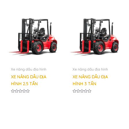
5
hạng
sao
0
5
sao
Xe nâng dầu địa hình
Xe nâng dầu địa hình
XE NÂNG DẦU ĐỊA
XE NÂNG DẦU ĐỊA
HÌNH 2.5 TẤN
HÌNH 3 TẤN
Được
Được
xếp
xếp
hạng
hạng
0
0
5
5
sao
sao