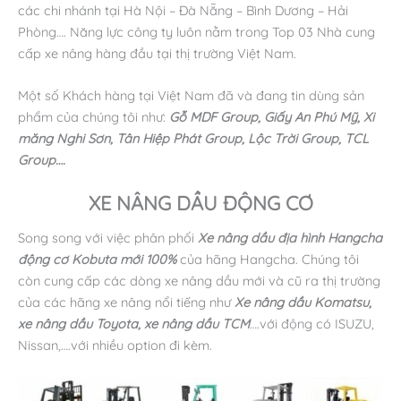
các chi nhánh tại Hà Nội – Đà Nẵng – Bình Dương – Hải
Phòng…. Năng lực công ty luôn nằm trong Top 03 Nhà cung
cấp xe nâng hàng đầu tại thị trường Việt Nam.
Một số Khách hàng tại Việt Nam đã và đang tin dùng sản
phẩm của chúng tôi như:
Gỗ MDF Group, Giấy An Phú Mỹ, Xi
măng Nghi Sơn, Tân Hiệp Phát Group, Lộc Trời Group, TCL
Group….
XE NÂNG DẦU ĐỘNG CƠ
Song song với việc phân phối
Xe nâng dầu địa hình Hangcha
động cơ Kobuta mới 100%
của hãng Hangcha. Chúng tôi
còn cung cấp các dòng xe nâng dầu mới và cũ ra thị trường
của các hãng xe nâng nổi tiếng như
Xe nâng dầu Komatsu,
xe nâng dầu Toyota, xe nâng dầu TCM
….với động có ISUZU,
Nissan,….với nhiều option đi kèm.