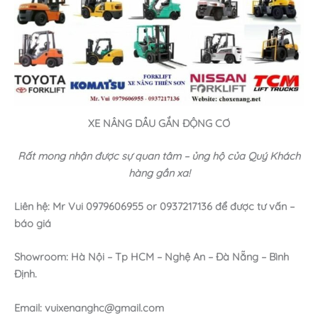
XE NÂNG DẦU GẮN ĐỘNG CƠ
Rất mong nhận được sự quan tâm – ủng hộ của Quý Khách
hàng gần xa!
Liên hệ: Mr Vui 0979606955 or 0937217136 để được tư vấn –
báo giá
Showroom: Hà Nội – Tp HCM – Nghệ An – Đà Nẵng – Bình
Định.
Email: vuixenanghc@gmail.com