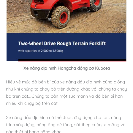
Xe nâng địa hình Hangcha động cơ Kubota
Hiểu về mức độ bền bỉ của xe nâng dầu địa hình cũng giống
như khi chúng ta chạy bộ trên đường khác với chúng ta chạy
bộ trên cát….Chúng ta cần một sực mạnh và độ bền bỉ hơn
nhiều khi chạy bộ trên cát.
Xe nâng dầu địa hình có thể được ứng dụng cho các công
trình xây dựng, nâng ống bê tông, sắt thép cuộn, xi măng và
các thiết bị hạng nặng khác….