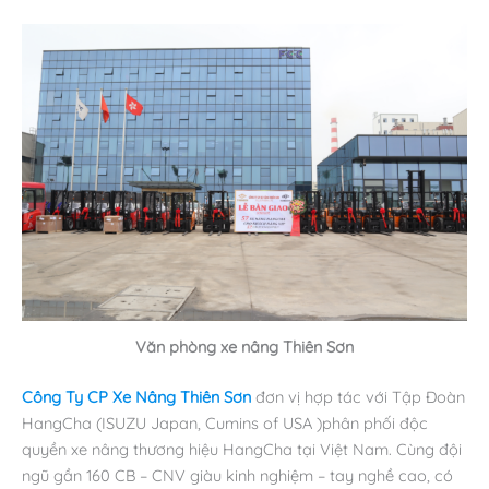
Văn phòng xe nâng Thiên Sơn
Công Ty CP Xe Nâng Thiên Sơn
đơn vị hợp tác với Tập Đoàn
HangCha (ISUZU Japan, Cumins of USA )phân phối độc
quyền xe nâng thương hiệu HangCha tại Việt Nam. Cùng đội
ngũ gần 160 CB – CNV giàu kinh nghiệm – tay nghề cao, có