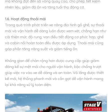
mà không đạt đến số vòng quay cao, cho phép tiết kiệm
nhiên liệu, giảm độ ồn và tăng tuổi thọ động cơ.
1.6. Hoạt động thoải mái
Trong quá trình phát triển xe nâng địa hình gồ ghề, sự thoải
mái và vận hành dễ dàng luôn được xem xét, chẳng hạn như
cải thiện mức độ rung, van điều tiết động cơ phức hợp, ghế
và cabin nổi hoàn toàn đều được áp dụng. Thoải mái cũng
góp phần tăng năng suất và giảm tiếng ồn.
Không gian để chân rộng hơn được cung cấp giúp giảm
đáng kể sự mệt mỏi cho người vận hành, bậc chống trượt
giúp việc ra vào xe dễ dàng và an toàn. Vô lăng được thiết
kế mới, hệ thống phanh mới và cần gạt dễ vận hành mang
lại khả năng xử lý toàn diện.