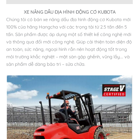
XE NÂNG DẦU ĐỊA HÌNH ĐỘNG CƠ KUBOTA
Chúng tôi có bán xe nâng dầu địa hình động cơ Kubota mới
100% của hãng Hangcha với các trọng tải từ 2.5 tấn đến 5
tấn. Sản phẩm được áp dụng một số thiết kế công nghệ mới
và thông qua đổi mới công nghệ. Giúp cải thiện toàn diện độ
an toàn, sức nâng, ngoại hình rắn nên hoạt động tốt trong
môi trường khắc nghiệt – mặt sàn gập ghềnh, vũng lầy…. và
sản phẩm dễ dàng bảo trì – sửa chữa.