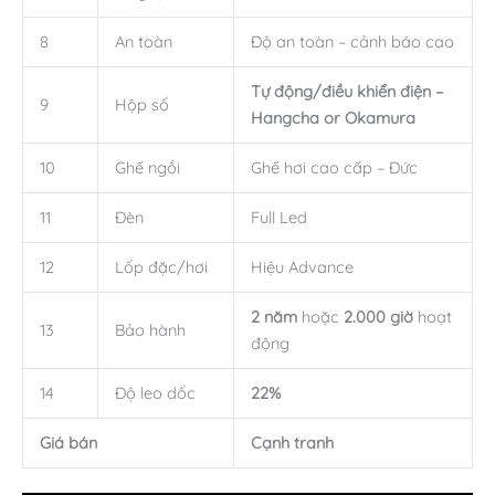
8
An toàn
Độ an toàn – cảnh báo cao
Tự động/điều khiển điện –
9
Hộp số
Hangcha or Okamura
10
Ghế ngồi
Ghế hơi cao cấp – Đức
11
Đèn
Full Led
12
Lốp đặc/hơi
Hiệu Advance
2 năm
hoặc
2.000 giờ
hoạt
13
Bảo hành
động
14
Độ leo dốc
22%
Giá bán
Cạnh tranh