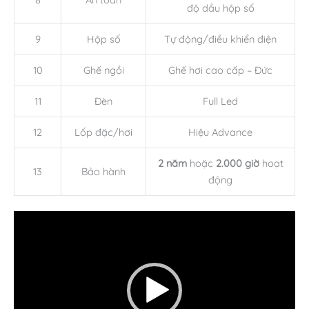
độ dầu hộp số
9
Hộp số
Tự động/điều khiển điện
10
Ghế ngồi
Ghế hơi cao cấp – Đức
11
Đèn
Full Led
12
Lốp đặc/hơi
Hiệu Advance
2 năm
hoặc
2.000 giờ
hoạt
13
Bảo hành
động
Trình
chơi
Video