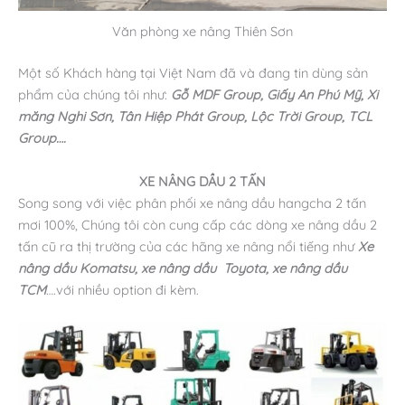
Văn phòng xe nâng Thiên Sơn
Một số Khách hàng tại Việt Nam đã và đang tin dùng sản
phẩm của chúng tôi như:
Gỗ MDF Group, Giấy An Phú Mỹ, Xi
măng Nghi Sơn, Tân Hiệp Phát Group, Lộc Trời Group, TCL
Group….
XE NÂNG DẦU 2 TẤN
Song song với việc phân phối xe nâng dầu hangcha 2 tấn
mơi 100%, Chúng tôi còn cung cấp các dòng xe nâng dầu 2
tấn cũ ra thị trường của các hãng xe nâng nổi tiếng như
Xe
nâng dầu Komatsu, xe nâng dầu Toyota, xe nâng dầu
TCM
….với nhiều option đi kèm.