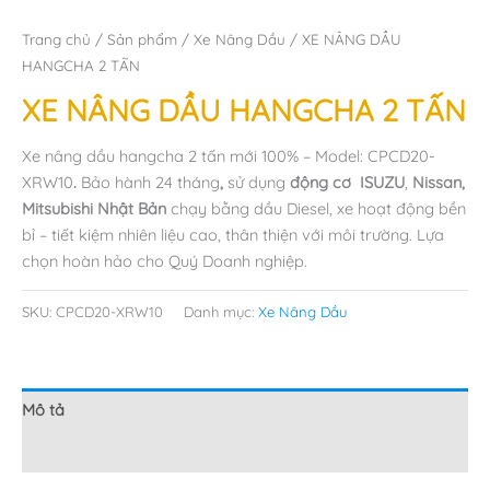
Trang chủ
/
Sản phẩm
/
Xe Nâng Dầu
/ XE NÂNG DẦU
HANGCHA 2 TẤN
XE NÂNG DẦU HANGCHA 2 TẤN
Xe nâng dầu hangcha 2 tấn mới 100% – Model: CPCD20-
XRW10
.
Bảo hành 24 tháng
,
sử dụng
động cơ ISUZU
,
Nissan,
Mitsubishi
Nhật Bản
chạy bằng dầu Diesel, xe hoạt động bền
bỉ – tiết kiệm nhiên liệu cao, thân thiện với môi trường. Lựa
chọn hoàn hảo cho Quý Doanh nghiệp.
SKU:
CPCD20-XRW10
Danh mục:
Xe Nâng Dầu
Mô tả
Đánh giá (0)