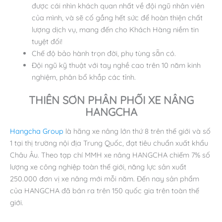
được cái nhìn khách quan nhất về đội ngũ nhân viên
của mình, và sẽ cố gắng hết sức để hoàn thiện chất
lượng dịch vụ, mang đến cho Khách Hàng niềm tin
tuyệt đối!
Chế độ bảo hành trọn đời, phụ tùng sẵn có.
Đội ngũ kỹ thuật với tay nghề cao trên 10 năm kinh
nghiệm, phân bổ khắp các tỉnh.
THIÊN SƠN PHÂN PHỐI XE NÂNG
HANGCHA
Hangcha Group
là hãng xe nâng lớn thứ 8 trên thế giới và số
1 tại thị trường nội địa Trung Quốc, đạt tiêu chuẩn xuất khẩu
Châu Âu. Theo tạp chí MMH xe nâng HANGCHA chiếm 7% số
lượng xe công nghiệp toàn thế giới, năng lực sản xuất
250.000 đơn vị xe nâng mới mỗi năm. Đến nay sản phẩm
của HANGCHA đã bán ra trên 150 quốc gia trên toàn thế
giới.