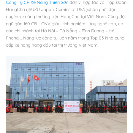
Công Ty CP Xe Nâng Thiên Sơn
đơn vị hợp tác với Tập Đoàn
HangCha (ISUZU Japan, Cumins of USA )phân phối độc
quyền xe nâng thương hiệu HangCha tại Việt Nam. Cùng đội
ngũ gần 160 CB – CNV giàu kinh nghiệm – tay nghề cao, có
các chi nhánh tại Hà Nội – Đà Nẵng – Bình Dương – Hải
Phòng…. Năng lực công ty luôn nằm trong Top 03 Nhà cung
cấp xe nâng hàng đầu tại thị trường Việt Nam.