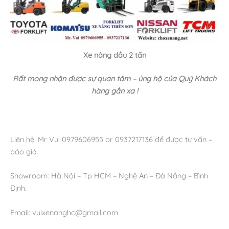
Xe nâng dầu 2 tấn
Rất mong nhận được sự quan tâm – ủng hộ của Quý Khách
hàng gần xa !
Liên hệ: Mr Vui 0979606955 or 0937217136 để được tư vấn –
báo giá
Showroom: Hà Nội – Tp HCM – Nghệ An – Đà Nẵng – Bình
Định.
Email: vuixenanghc@gmail.com