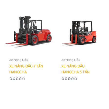
hạng
0
5
sao
Xe Nâng Dầu
Xe Nâng Dầu
XE NÂNG DẦU 7 TẤN
XE NÂNG DẦU
HANGCHA
HANGCHA 5 TẤN
Được
Được
xếp
xếp
hạng
hạng
0
0
5
5
sao
sao