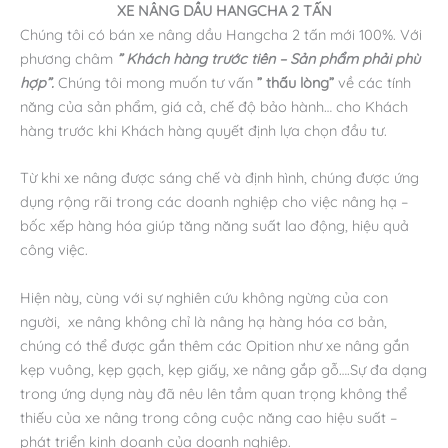
XE NÂNG DẦU HANGCHA 2 TẤN
Chúng tôi có bán xe nâng dầu Hangcha 2 tấn mới 100%. Với
phương châm
” Khách hàng trước tiên – Sản phẩm phải phù
hợp”.
Chúng tôi mong muốn tư vấn
” thấu lòng”
về các tính
năng của sản phẩm, giá cả, chế độ bảo hành… cho Khách
hàng trước khi Khách hàng quyết định lựa chọn đầu tư.
Từ khi xe nâng được sáng chế và định hình, chúng được ứng
dụng rộng rãi trong các doanh nghiệp cho việc nâng hạ –
bốc xếp hàng hóa giúp tăng năng suất lao động, hiệu quả
công việc.
Hiện này, cùng với sự nghiên cứu không ngừng của con
người, xe nâng không chỉ là nâng hạ hàng hóa cơ bản,
chúng có thể được gắn thêm các Opition như xe nâng gắn
kẹp vuông, kẹp gạch, kẹp giấy, xe nâng gắp gỗ….Sự đa dạng
trong ứng dụng này đã nêu lên tầm quan trọng không thể
thiếu của xe nâng trong công cuộc năng cao hiệu suất –
phát triển kinh doanh của doanh nghiệp.