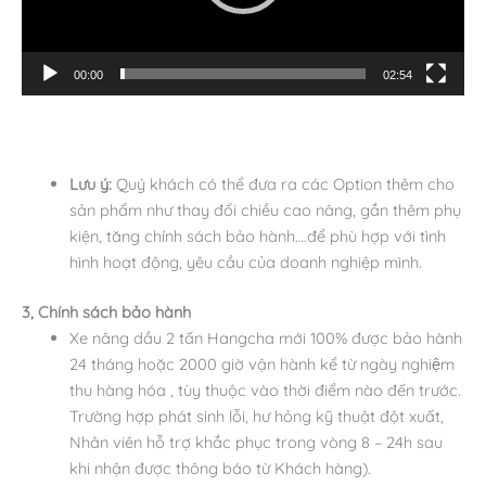
00:00
02:54
Lưu ý:
Quý khách có thể đưa ra các Option thêm cho
sản phẩm như thay đổi chiều cao nâng, gắn thêm phụ
kiện, tăng chính sách bảo hành….để phù hợp với tình
hình hoạt động, yêu cầu của doanh nghiệp mình.
3, Chính sách bảo hành
Xe nâng dầu 2 tấn Hangcha mới 100% được bảo hành
24 tháng hoặc 2000 giờ vận hành kể từ ngày nghiệm
thu hàng hóa , tùy thuộc vào thời điểm nào đến trước
.
Trường hợp phát sinh lỗi, hư hỏng kỹ thuật đột xuất,
Nhân viên hỗ trợ khắc phục trong vòng 8 – 24h sau
khi nhận được thông báo từ Khách hàng).