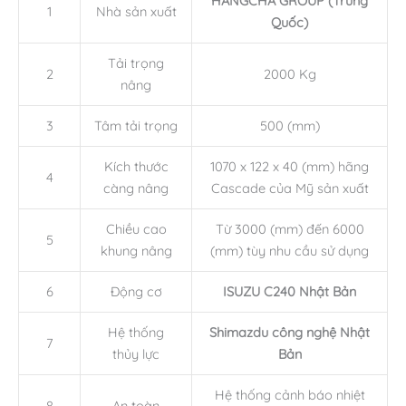
HANGCHA GROUP (Trung
1
Nhà sản xuất
Quốc)
Tải trọng
2
2000 Kg
nâng
3
Tâm tải trọng
500 (mm)
Kích thước
1070 x 122 x 40 (mm) hãng
4
càng nâng
Cascade của Mỹ sản xuất
Chiều cao
Từ 3000 (mm) đến 6000
5
khung nâng
(mm) tùy nhu cầu sử dụng
6
Động cơ
ISUZU C240 Nhật Bản
Hệ thống
Shimazdu công nghệ Nhật
7
thủy lực
Bản
Hệ thống cảnh báo nhiệt
8
An toàn