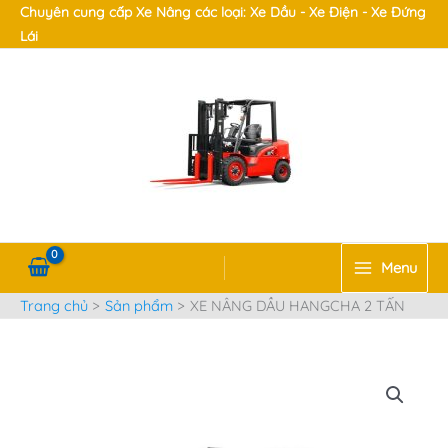
Nhảy
Chuyên cung cấp Xe Nâng các loại: Xe Dầu - Xe Điện - Xe Đứng
Main
tới
Lái
Menu
nội
dung
t/tắt
nu
t/tắt
Menu
Trang chủ
Sản phẩm
XE NÂNG DẦU HANGCHA 2 TẤN
nu
t/tắt
nu